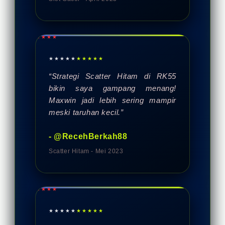
★★★★★
“Strategi Scatter Hitam di RK55
bikin saya gampang menang!
Maxwin jadi lebih sering mampir
meski taruhan kecil.”
- @RecehBerkah88
Scatter Hitam - Mei 2023
★★★★★