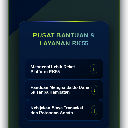
PUSAT BANTUAN &
LAYANAN RK55
Mengenal Lebih Dekat
Platform RK55
RK55 merupakan bandar
Panduan Mengisi Saldo Dana
hiburan slot online
5k Tanpa Hambatan
bersertifikasi internasional
Silakan buat akun atau masuk
yang memelopori taruhan
Kebijakan Biaya Transaksi
ke dasbor RK55, buka modul
ramah kantong lewat sistem
dan Potongan Admin
transaksi lalu salin data nomor
deposit Dana minimal 5000
Sama sekali tidak ada
Dana yang aktif. Kirimkan
rupiah, menjamin kelancaran