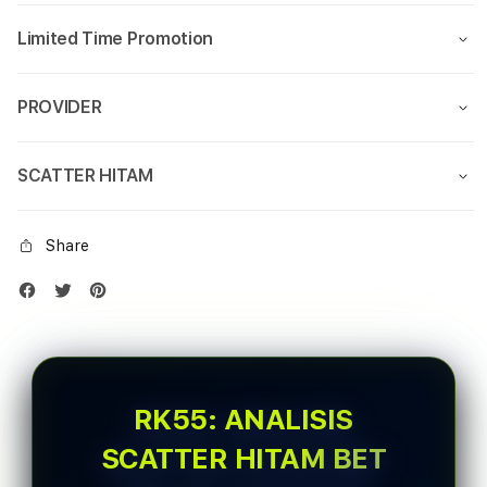
Receh
Rece
Limited Time Promotion
Gampang
Gam
Menang
Men
Maxwin
Maxw
PROVIDER
di
di
Situs
Situs
Slot
Slot
SCATTER HITAM
Gacor
Gaco
Share
RK55: ANALISIS
SCATTER HITAM BET