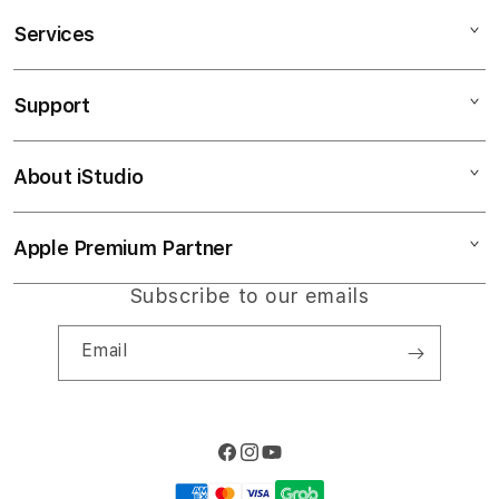
Services
rk55
Slot Deposit 5K
Support
AppleCare+
Slot Dana
Corporate
Slot Dana 5k
About iStudio
My Account
Slot Deposit 5K
depo 5k
Collection & Delivery
Elush Service Provider
slot depo 5000
Apple Premium Partner
About Us
Returns & Exchanges
Financing Options
rk55 slot
Find an iStudio near you
Subscribe to our emails
Contact Us
Trade-in
Link Alternatif rk55
Why Shop at iStudio
FAQ
Email
Traveller’s Reservation
Elush Corporate Website
Privacy Policy
Site Terms of Use
Facebook
Instagram
YouTube
Payment