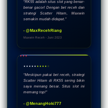
“RK55 adalah situs slot yang benar-
benar gacor! Dengan bet receh dan
strategi Scatter Hitam, Maxwin
semakin mudah didapat.”
- @MaxRecehRiang
Maxwin Receh - Juni 2023
★★★★☆
“Meskipun pakai bet receh, strategi
Scatter Hitam di RK55 sering bikin
saya menang besar. Situs slot ini
memang top!”
- @MenangHoki777