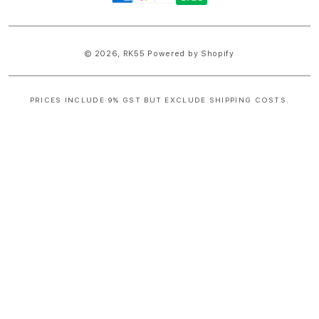
methods
© 2026,
RK55
Powered by Shopify
PRICES INCLUDE 9% GST BUT EXCLUDE SHIPPING COSTS.
S
i
n
g
l
e
c
o
l
u
m